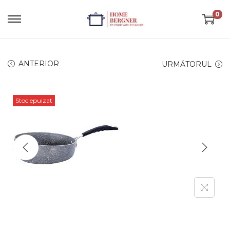
0
ANTERIOR
URMĂTORUL
Stoc epuizat