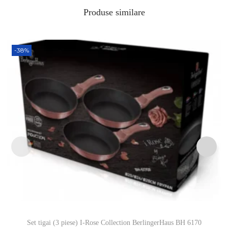
Produse similare
-38%
Set tigai (3 piese) I-Rose Collection BerlingerHaus BH 6170