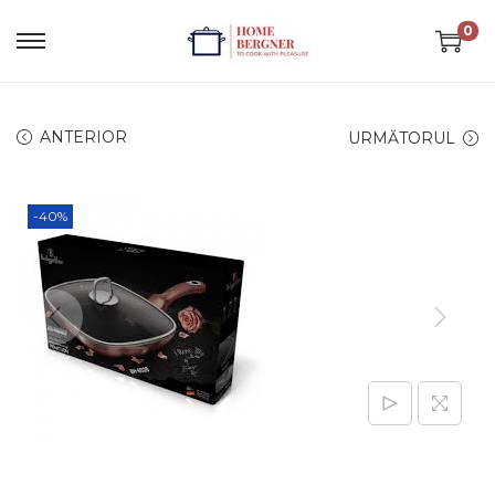
0
ANTERIOR
URMĂTORUL
-40%