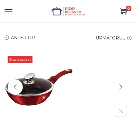
0
ANTERIOR
URMĂTORUL
Stoc epuizat