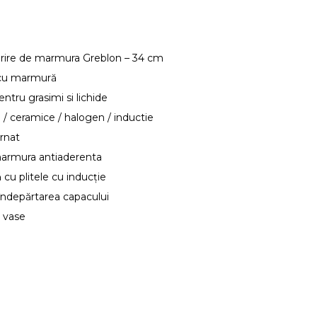
perire de marmura Greblon – 34 cm
e cu marmură
ntru grasimi si lichide
ce / ceramice / halogen / inductie
urnat
 marmura antiaderenta
 cu plitele cu inducție
 îndepărtarea capacului
t vase