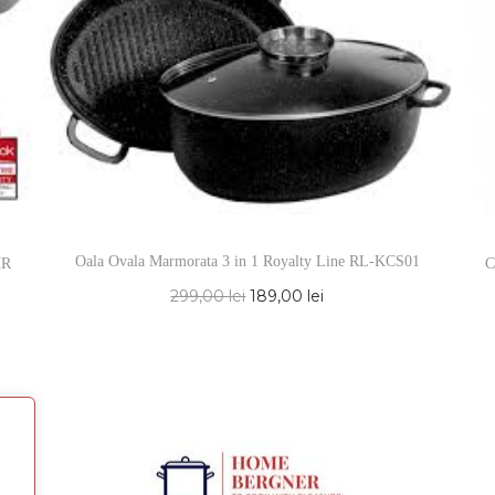
Oala Ovala Marmorata 3 in 1 Royalty Line RL-KCS01
HR
C
299,00
lei
189,00
lei