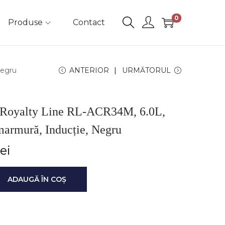
0
Produse
Contact
Negru
ANTERIOR
URMĂTORUL
er Royalty Line RL-ACR34M, 6.0L,
marmură, Inducție, Negru
lei
ADAUGĂ ÎN COȘ