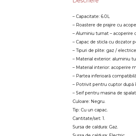
Descriere
– Capacitate: 6.0L
– Roastere de prajire cu aco
– Aluminiu turnat – acoperir
– Capac de sticla cu dozator pe
– Tipuri de plite: gaz / electri
– Material exterior: aluminiu t
– Material interior: acoperire
– Partea inferioară compatibilă
– Potrivit pentru cuptor după
– Seif pentru masina de spala
Culoare: Negru.
Tip: Cu un capac.
Cantitate/set: 1.
Sursa de caldura: Gaz.
Sursa de caldura: Electric.