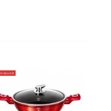
oc epuizat
-40%