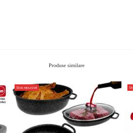
Produse similare
Stoc epuizat
St