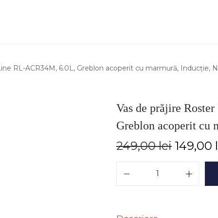
 Line RL-ACR34M, 6.0L, Greblon acoperit cu marmură, Inducție, 
Vas de prăjire Rost
Greblon acoperit cu 
249,00
lei
149,00