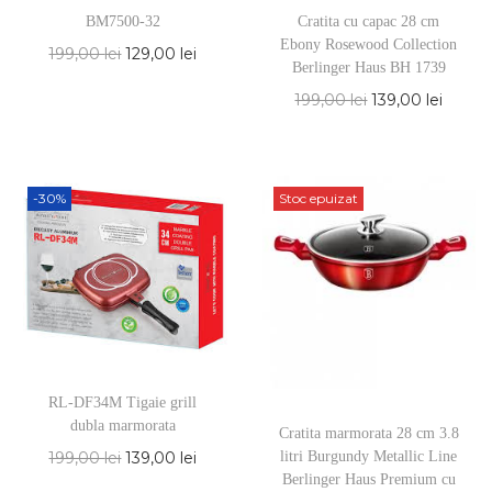
BM7500-32
Cratita cu capac 28 cm
Ebony Rosewood Collection
199,00
lei
129,00
lei
Berlinger Haus BH 1739
199,00
lei
139,00
lei
-30%
Stoc epuizat
RL-DF34M Tigaie grill
dubla marmorata
Cratita marmorata 28 cm 3.8
199,00
lei
139,00
lei
litri Burgundy Metallic Line
Berlinger Haus Premium cu