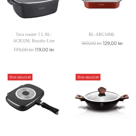
Tava roaster 5 L RL-
RL-ARG34ML
ACR32M, Royalty-Line
189,00
lei
129,00
lei
179,00
lei
119,00
lei
Stoc epuizat
Stoc epuizat