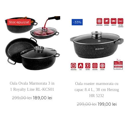
Stoc epuizat
-33%
Oala Ovala Marmorata 3 in
Oala roaster marmorata cu
1 Royalty Line RL-KCS01
capac 8.4 L, 38 cm Herzog
HR 5232
299,00
lei
189,00
lei
299,00
lei
199,00
lei