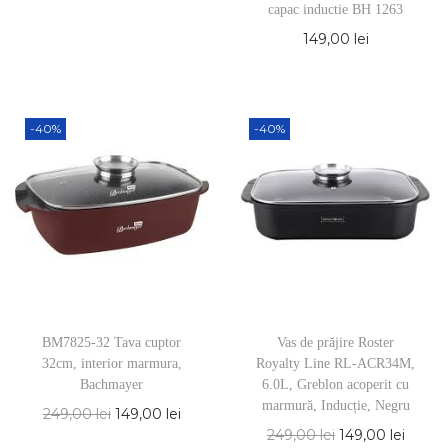
capac inductie BH 1263
149,00
lei
-40%
-40%
BM7825-32 Tava cuptor
Vas de prăjire Roster
32cm, interior marmura,
Royalty Line RL-ACR34M,
Bachmayer
6.0L, Greblon acoperit cu
marmură, Inducție, Negru
249,00
lei
149,00
lei
249,00
lei
149,00
lei