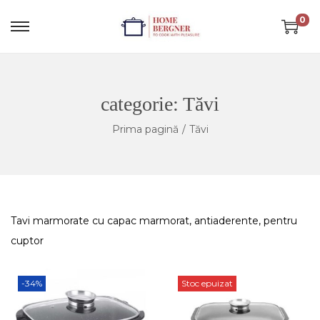
0
categorie:
Tăvi
Prima pagină
/
Tăvi
Tavi marmorate cu capac marmorat, antiaderente, pentru
cuptor
-34%
Stoc epuizat