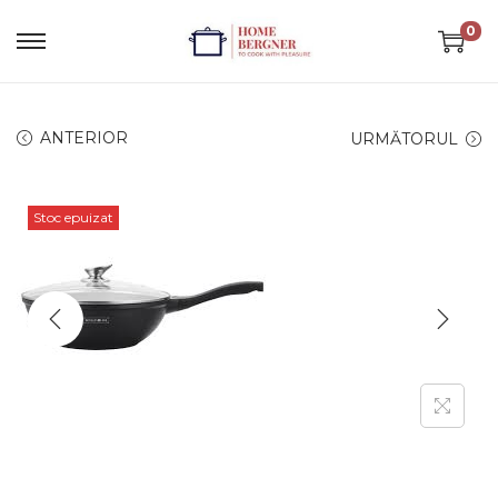
0
ANTERIOR
URMĂTORUL
Stoc epuizat