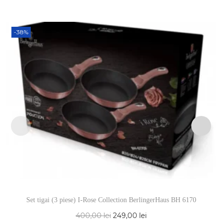
-38%
Set tigai (3 piese) I-Rose Collection BerlingerHaus BH 6170
400,00
lei
249,00
lei