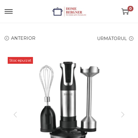
0
ANTERIOR
URMĂTORUL
Stoc epuizat