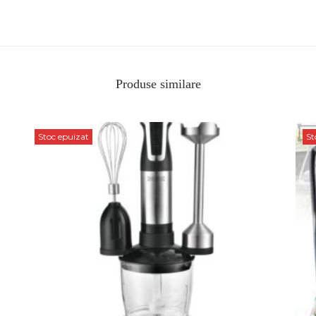
Produse similare
Stoc epuizat
St