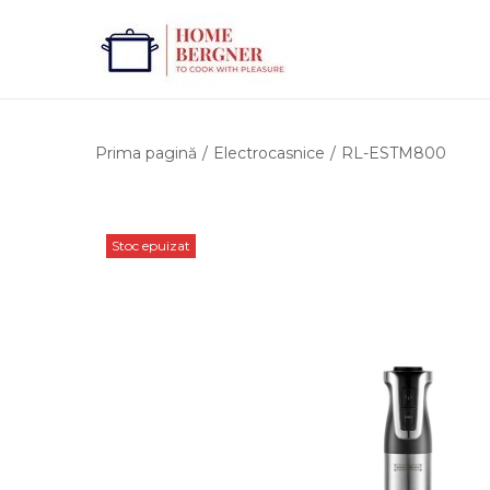
Prima pagină
/
Electrocasnice
/
RL-ESTM800
Stoc epuizat