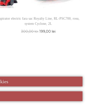
Plita cu ind
deg C- 270
pirator electric fara sac Royalty Line, RL-PSC700, rosu,
system Cyclone, 2L
300,00
lei
199,00
lei
okies