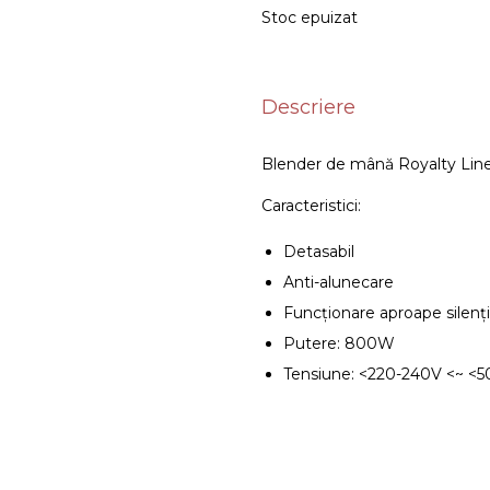
Stoc epuizat
Descriere
Blender de mână Royalty Lin
Caracteristici:
Detasabil
Anti-alunecare
Funcționare aproape silenț
Putere: 800W
Tensiune: <220-240V <~ <5