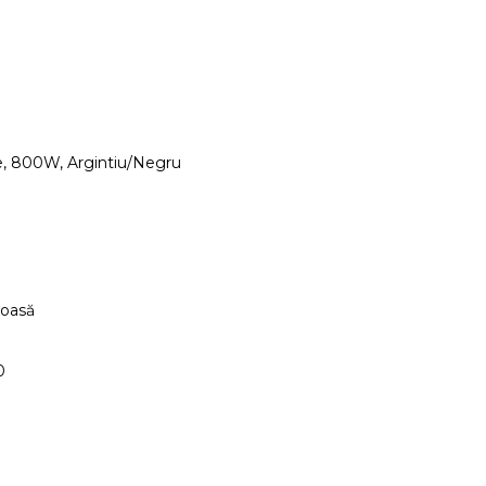
e, 800W, Argintiu/Negru
ioasă
0