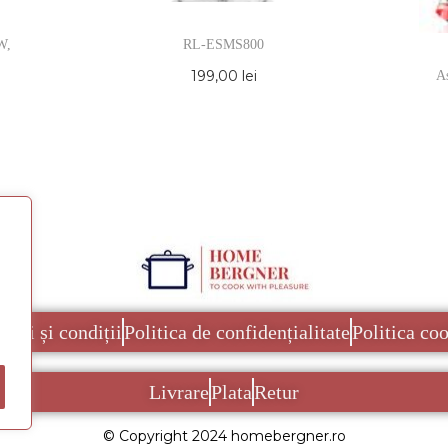
W,
RL-ESMS800
199,00
lei
As
eni și condiții
Politica de confidențialitate
Politica co
Livrare
Plata
Retur
© Copyright 2024 homebergner.ro