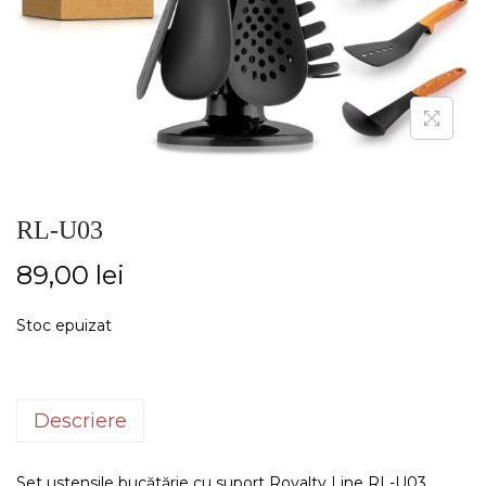
RL-U03
89,00
lei
Stoc epuizat
Descriere
Set ustensile bucătărie cu suport Royalty Line RL-U03,