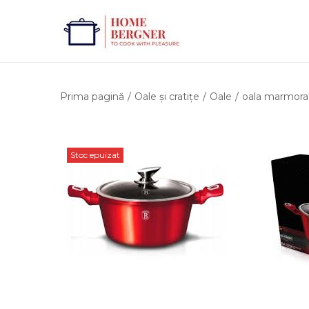
Prima pagină
/
Oale și cratițe
/
Oale
/
oala marmorat
Stoc epuizat