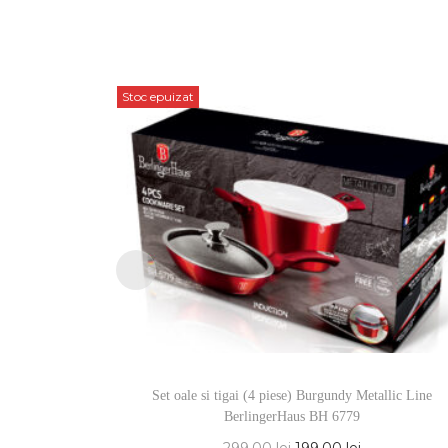
Stoc epuizat
Set oale si tigai (4 piese) Burgundy Metallic Line
BerlingerHaus BH 6779