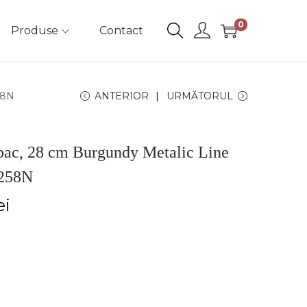
0
Produse
Contact
58N
ANTERIOR
URMĂTORUL
pac, 28 cm Burgundy Metalic Line
1258N
ei