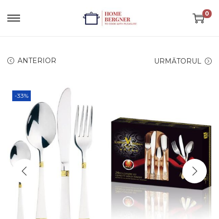
0
ANTERIOR
URMĂTORUL
-33%