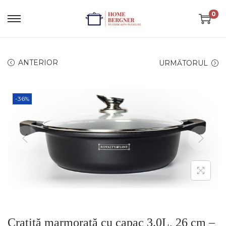
0
ANTERIOR
URMĂTORUL
-36%
Cratiță marmorată cu capac 3.0L, 26 cm –